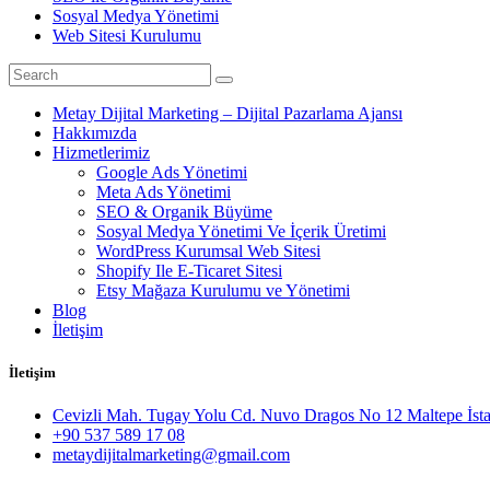
Sosyal Medya Yönetimi
Web Sitesi Kurulumu
Metay Dijital Marketing – Dijital Pazarlama Ajansı
Hakkımızda
Hizmetlerimiz
Google Ads Yönetimi
Meta Ads Yönetimi
SEO & Organik Büyüme
Sosyal Medya Yönetimi Ve İçerik Üretimi
WordPress Kurumsal Web Sitesi
Shopify Ile E-Ticaret Sitesi
Etsy Mağaza Kurulumu ve Yönetimi
Blog
İletişim
İletişim
Cevizli Mah. Tugay Yolu Cd. Nuvo Dragos No 12 Maltepe İst
+90 537 589 17 08
metaydijitalmarketing@gmail.com