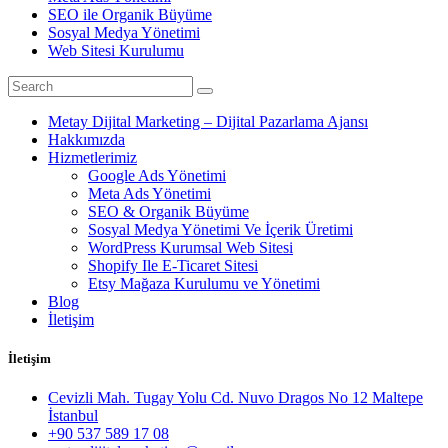
SEO ile Organik Büyüme
Sosyal Medya Yönetimi
Web Sitesi Kurulumu
Metay Dijital Marketing – Dijital Pazarlama Ajansı
Hakkımızda
Hizmetlerimiz
Google Ads Yönetimi
Meta Ads Yönetimi
SEO & Organik Büyüme
Sosyal Medya Yönetimi Ve İçerik Üretimi
WordPress Kurumsal Web Sitesi
Shopify Ile E-Ticaret Sitesi
Etsy Mağaza Kurulumu ve Yönetimi
Blog
İletişim
İletişim
Cevizli Mah. Tugay Yolu Cd. Nuvo Dragos No 12 Maltepe
İstanbul
+90 537 589 17 08