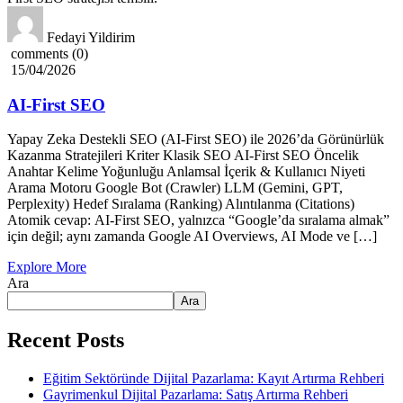
Fedayi Yildirim
comments (0)
15/04/2026
AI-First SEO
Yapay Zeka Destekli SEO (AI-First SEO) ile 2026’da Görünürlük
Kazanma Stratejileri Kriter Klasik SEO AI-First SEO Öncelik
Anahtar Kelime Yoğunluğu Anlamsal İçerik & Kullanıcı Niyeti
Arama Motoru Google Bot (Crawler) LLM (Gemini, GPT,
Perplexity) Hedef Sıralama (Ranking) Alıntılanma (Citations)
Atomik cevap: AI-First SEO, yalnızca “Google’da sıralama almak”
için değil; aynı zamanda Google AI Overviews, AI Mode ve […]
Explore More
Ara
Ara
Recent Posts
Eğitim Sektöründe Dijital Pazarlama: Kayıt Artırma Rehberi
Gayrimenkul Dijital Pazarlama: Satış Artırma Rehberi