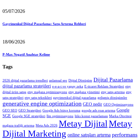
05/07/2026
Gayrimenkul Dijital Pazarlama: Satış Artırma Rehberi
18/06/2026
P-Max Negatif Anahtar Kelime
Tags
Dijital Pazarlama
2026 dijital pazarlama trendleri
anlamsal seo
Dijital Dönüşüm
dijital pazarlama stratejileri
e-e-a-t ve yapay zeka
E-ticaret Reklam Stratejileri
etsy
dijital ürün satışı
etsy mağaza optimizasyonu
etsy mağaza yönetimi
etsy satış artırma
etsy
satış stratejileri
etsy satış teknikleri
gayrimenkul dijital pazarlama
gelişmiş dönüşümler
generative engine optimization
GEO nedir
GEO Optimizasyonu
Google
GEO SEO
GEO Stratejileri
Google Ads bütçe koruma
google ads roas artırma
SGE
Google SGE stratejileri
llm optimizasyonu
lüks konut pazarlaması
Marka Otoritesi
Metay Dijital
Metay
mağaza trafiği artırma
Meta Ads 2026
Dijital Marketing
performans
online satışları artırma