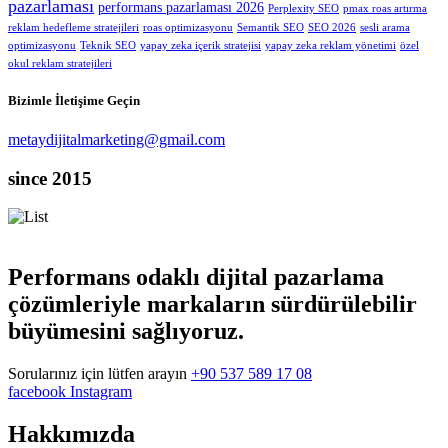
pazarlaması
performans pazarlaması 2026
Perplexity SEO
pmax roas artırma
reklam hedefleme stratejileri
roas optimizasyonu
Semantik SEO
SEO 2026
sesli arama
optimizasyonu
Teknik SEO
yapay zeka içerik stratejisi
yapay zeka reklam yönetimi
özel
okul reklam stratejileri
Bizimle İletişime Geçin
metaydijitalmarketing@gmail.com
since 2015
Performans odaklı dijital pazarlama
çözümleriyle markaların sürdürülebilir
büyümesini sağlıyoruz.
Sorularınız için lütfen arayın
+90 537 589 17 08
facebook
Instagram
Hakkımızda