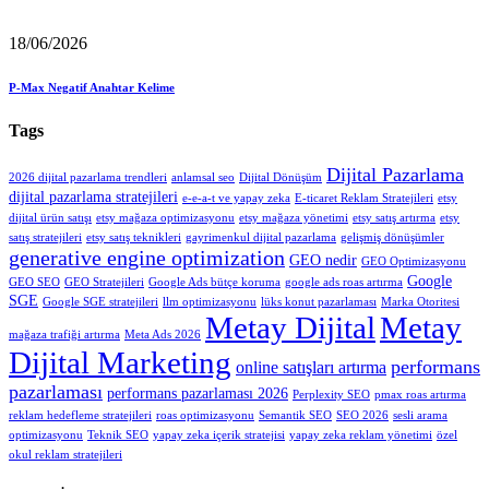
18/06/2026
P-Max Negatif Anahtar Kelime
Tags
Dijital Pazarlama
2026 dijital pazarlama trendleri
anlamsal seo
Dijital Dönüşüm
dijital pazarlama stratejileri
e-e-a-t ve yapay zeka
E-ticaret Reklam Stratejileri
etsy
dijital ürün satışı
etsy mağaza optimizasyonu
etsy mağaza yönetimi
etsy satış artırma
etsy
satış stratejileri
etsy satış teknikleri
gayrimenkul dijital pazarlama
gelişmiş dönüşümler
generative engine optimization
GEO nedir
GEO Optimizasyonu
Google
GEO SEO
GEO Stratejileri
Google Ads bütçe koruma
google ads roas artırma
SGE
Google SGE stratejileri
llm optimizasyonu
lüks konut pazarlaması
Marka Otoritesi
Metay Dijital
Metay
mağaza trafiği artırma
Meta Ads 2026
Dijital Marketing
performans
online satışları artırma
pazarlaması
performans pazarlaması 2026
Perplexity SEO
pmax roas artırma
reklam hedefleme stratejileri
roas optimizasyonu
Semantik SEO
SEO 2026
sesli arama
optimizasyonu
Teknik SEO
yapay zeka içerik stratejisi
yapay zeka reklam yönetimi
özel
okul reklam stratejileri