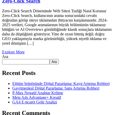
Zero-Click Search
Zero-Click Search Döneminde Web Sitesi Trafiği Nasıl Korunur
Zero-Click Search, kullanıcının arama sonucundaki cevabı
doğrudan görüp siteye tıklamadan ihtiyacını karşılamasıdır. 2024-
2025 verileri, Google aramalarının büyük bölümünün tıklamasız
bittiğini ve AI Overviews görüldüğünde klasik sonuçlara tıklamanın
daha da düştüğünü gösteriyor. Yine de oyun bitmiş değil; doğru
GEO yaklaşımıyla marka görünürlüğü, yüksek niyetli tıklama ve
yerel dönüşüm […]
Explore More
Ara
Ara
Recent Posts
Eğitim Sektöründe Dijital Pazarlama: Kayıt Artırma Rehberi
Gayrimenkul Dijital Pazarlama: Satış Artırma Rehberi
P-Max Negatif Anahtar Kelime
Meta Ads Advantage+ Kreatif
GA4 E-ticaret Gelir Analizi
Recent Comments