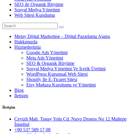
SEO ile Organik Büyüme
Sosyal Medya Yönetimi
Web Sitesi Kurulumu
Metay Dijital Marketing – Dijital Pazarlama Ajansı
Hakkımızda
Hizmetlerimiz
Google Ads Yönetimi
Meta Ads Yönetimi
SEO & Organik Büyüme
Sosyal Medya Yönetimi Ve İçerik Üretimi
WordPress Kurumsal Web Sitesi
Shopify Ile E-Ticaret Sitesi
Etsy Mağaza Kurulumu ve Yönetimi
Blog
İletişim
İletişim
Cevizli Mah. Tugay Yolu Cd. Nuvo Dragos No 12 Maltepe
İstanbul
+90 537 589 17 08