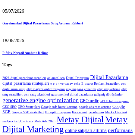
05/07/2026
Gayrimenkul Dijital Pazarlama: Satış Artırma Rehberi
18/06/2026
P-Max Negatif Anahtar Kelime
Tags
Dijital Pazarlama
2026 dijital pazarlama trendleri
anlamsal seo
Dijital Dönüşüm
dijital pazarlama stratejileri
e-e-a-t ve yapay zeka
E-ticaret Reklam Stratejileri
etsy
dijital ürün satışı
etsy mağaza optimizasyonu
etsy mağaza yönetimi
etsy satış artırma
etsy
satış stratejileri
etsy satış teknikleri
gayrimenkul dijital pazarlama
gelişmiş dönüşümler
generative engine optimization
GEO nedir
GEO Optimizasyonu
Google
GEO SEO
GEO Stratejileri
Google Ads bütçe koruma
google ads roas artırma
SGE
Google SGE stratejileri
llm optimizasyonu
lüks konut pazarlaması
Marka Otoritesi
Metay Dijital
Metay
mağaza trafiği artırma
Meta Ads 2026
Dijital Marketing
performans
online satışları artırma