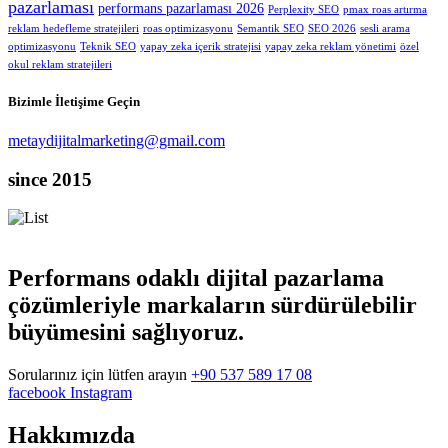
pazarlaması
performans pazarlaması 2026
Perplexity SEO
pmax roas artırma
reklam hedefleme stratejileri
roas optimizasyonu
Semantik SEO
SEO 2026
sesli arama
optimizasyonu
Teknik SEO
yapay zeka içerik stratejisi
yapay zeka reklam yönetimi
özel
okul reklam stratejileri
Bizimle İletişime Geçin
metaydijitalmarketing@gmail.com
since 2015
Performans odaklı dijital pazarlama
çözümleriyle markaların sürdürülebilir
büyümesini sağlıyoruz.
Sorularınız için lütfen arayın
+90 537 589 17 08
facebook
Instagram
Hakkımızda