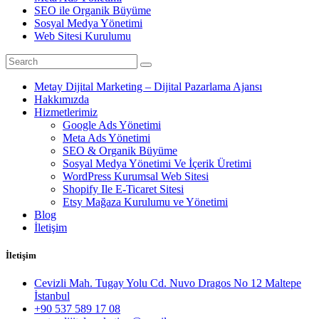
SEO ile Organik Büyüme
Sosyal Medya Yönetimi
Web Sitesi Kurulumu
Metay Dijital Marketing – Dijital Pazarlama Ajansı
Hakkımızda
Hizmetlerimiz
Google Ads Yönetimi
Meta Ads Yönetimi
SEO & Organik Büyüme
Sosyal Medya Yönetimi Ve İçerik Üretimi
WordPress Kurumsal Web Sitesi
Shopify Ile E-Ticaret Sitesi
Etsy Mağaza Kurulumu ve Yönetimi
Blog
İletişim
İletişim
Cevizli Mah. Tugay Yolu Cd. Nuvo Dragos No 12 Maltepe
İstanbul
+90 537 589 17 08