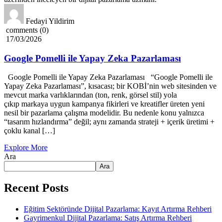
Fedayi Yildirim
comments (0)
17/03/2026
Google Pomelli ile Yapay Zeka Pazarlaması
Google Pomelli ile Yapay Zeka Pazarlaması “Google Pomelli ile
Yapay Zeka Pazarlaması”, kısacası; bir KOBİ’nin web sitesinden ve
mevcut marka varlıklarından (ton, renk, görsel stil) yola
çıkıp markaya uygun kampanya fikirleri ve kreatifler üreten yeni
nesil bir pazarlama çalışma modelidir. Bu nedenle konu yalnızca
“tasarım hızlandırma” değil; aynı zamanda strateji + içerik üretimi +
çoklu kanal […]
Explore More
Ara
Ara
Recent Posts
Eğitim Sektöründe Dijital Pazarlama: Kayıt Artırma Rehberi
Gayrimenkul Dijital Pazarlama: Satış Artırma Rehberi